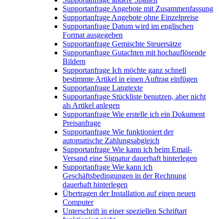
Supportanfrage Angebote mit Zusammenfassung
Supportanfrage Angebote ohne Einzelpreise
Supportanfrage Datum wird im englischen
Format ausgegeben
Supportanfrage Gemischte Steuersätze
Supportanfrage Gutachten mit hochauflösende
Bildern
Supportanfrage Ich möchte ganz schnell
bestimmte Artikel in einen Auftrag einfügen
Supportanfrage Langtexte
Supportanfrage Stückliste benutzen, aber nicht
als Artikel anlegen
Supportanfrage Wie erstelle ich ein Dokument
Preisanfrage
Supportanfrage Wie funktioniert der
automatische Zahlungsabgleich
Supportanfrage Wie kann ich beim Email-
Versand eine Signatur dauerhaft hinterlegen
Supportanfrage Wie kann ich
Geschäftsbedingungen in der Rechnung
dauerhaft hinterlegen
Übertragen der Installation auf einen neuen
Computer
Unterschrift in einer speziellen Schriftart