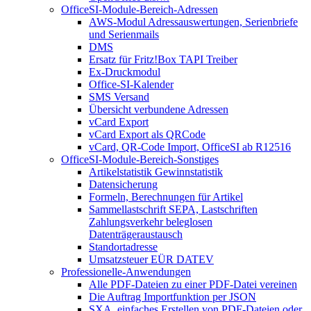
OfficeSI-Module-Bereich-Adressen
AWS-Modul Adressauswertungen, Serienbriefe
und Serienmails
DMS
Ersatz für Fritz!Box TAPI Treiber
Ex-Druckmodul
Office-SI-Kalender
SMS Versand
Übersicht verbundene Adressen
vCard Export
vCard Export als QRCode
vCard, QR-Code Import, OfficeSI ab R12516
OfficeSI-Module-Bereich-Sonstiges
Artikelstatistik Gewinnstatistik
Datensicherung
Formeln, Berechnungen für Artikel
Sammellastschrift SEPA, Lastschriften
Zahlungsverkehr beleglosen
Datenträgeraustausch
Standortadresse
Umsatzsteuer EÜR DATEV
Professionelle-Anwendungen
Alle PDF-Dateien zu einer PDF-Datei vereinen
Die Auftrag Importfunktion per JSON
SXA, einfaches Erstellen von PDF-Dateien oder