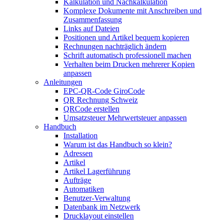
Kalkulation und Nachkalkulation
Komplexe Dokumente mit Anschreiben und
Zusammenfassung
Links auf Dateien
Positionen und Artikel bequem kopieren
Rechnungen nachträglich ändern
Schrift automatisch professionell machen
Verhalten beim Drucken mehrerer Kopien
anpassen
Anleitungen
EPC-QR-Code GiroCode
QR Rechnung Schweiz
QRCode erstellen
Umsatzsteuer Mehrwertsteuer anpassen
Handbuch
Installation
Warum ist das Handbuch so klein?
Adressen
Artikel
Artikel Lagerführung
Aufträge
Automatiken
Benutzer-Verwaltung
Datenbank im Netzwerk
Drucklayout einstellen