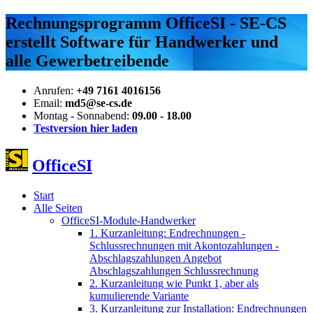
Rechnungsprogramm OfficeSI - SE-CS
erstellt Software für Handwerker und
alle Gewerbetreibende
Anrufen:
+49 7161 4016156
Email:
md5@se-cs.de
Montag - Sonnabend:
09.00 - 18.00
Testversion hier laden
OfficeSI
Start
Alle Seiten
OfficeSI-Module-Handwerker
1. Kurzanleitung: Endrechnungen -
Schlussrechnungen mit Akontozahlungen -
Abschlagszahlungen Angebot
Abschlagszahlungen Schlussrechnung
2. Kurzanleitung wie Punkt 1, aber als
kumulierende Variante
3. Kurzanleitung zur Installation: Endrechnungen