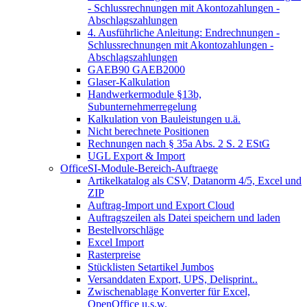
- Schlussrechnungen mit Akontozahlungen -
Abschlagszahlungen
4. Ausführliche Anleitung: Endrechnungen -
Schlussrechnungen mit Akontozahlungen -
Abschlagszahlungen
GAEB90 GAEB2000
Glaser-Kalkulation
Handwerkermodule §13b,
Subunternehmerregelung
Kalkulation von Bauleistungen u.ä.
Nicht berechnete Positionen
Rechnungen nach § 35a Abs. 2 S. 2 EStG
UGL Export & Import
OfficeSI-Module-Bereich-Auftraege
Artikelkatalog als CSV, Datanorm 4/5, Excel und
ZIP
Auftrag-Import und Export Cloud
Auftragszeilen als Datei speichern und laden
Bestellvorschläge
Excel Import
Rasterpreise
Stücklisten Setartikel Jumbos
Versanddaten Export, UPS, Delisprint..
Zwischenablage Konverter für Excel,
OpenOffice u.s.w.