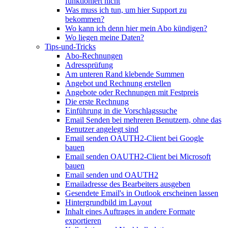
funktioniert nicht
Was muss ich tun, um hier Support zu
bekommen?
Wo kann ich denn hier mein Abo kündigen?
Wo liegen meine Daten?
Tips-und-Tricks
Abo-Rechnungen
Adressprüfung
Am unteren Rand klebende Summen
Angebot und Rechnung erstellen
Angebote oder Rechnungen mit Festpreis
Die erste Rechnung
Einführung in die Vorschlagssuche
Email Senden bei mehreren Benutzern, ohne das
Benutzer angelegt sind
Email senden OAUTH2-Client bei Google
bauen
Email senden OAUTH2-Client bei Microsoft
bauen
Email senden und OAUTH2
Emailadresse des Bearbeiters ausgeben
Gesendete Email's in Outlook erscheinen lassen
Hintergrundbild im Layout
Inhalt eines Auftrages in andere Formate
exportieren